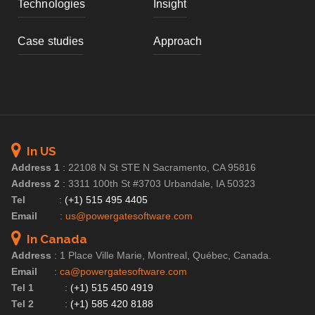
Technologies
Insight
Case studies
Approach
In US
Address 1
:
22108 N St STE N Sacramento, CA 95816
Address 2
:
3311 100th St #3703 Urbandale, IA 50323
Tel
:
(+1) 515 495 4405
Email
:
us@powergatesoftware.com
In Canada
Address
:
1 Place Ville Marie, Montreal, Québec, Canada.
Email
:
ca@powergatesoftware.com
Tel 1
:
(+1) 515 450 4919
Tel 2
:
(+1) 585 420 8188