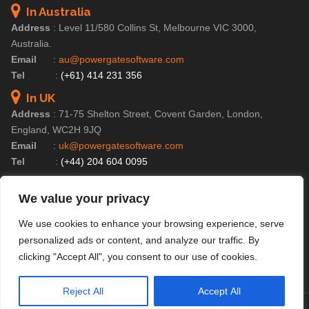
In Australia
Address
:
Level 11/580 Collins St, Melbourne VIC 3000,
Australia.
Email
:
au@powergatesoftware.com
Tel
:
(+61) 414 231 356
In UK
Address
:
71-75 Shelton Street, Covent Garden, London,
England, WC2H 9JQ
Email
:
uk@powergatesoftware.com
Tel
:
(+44) 204 604 0095
In Vietnam
We value your privacy
Address
:
6A Floor, C Tower, Central Point, 219 Trung Kinh Str.,
Cau Giay Dist., Hanoi, Vietnam
We use cookies to enhance your browsing experience, serve
Email
:
contact@powergatesoftware.com
personalized ads or content, and analyze our traffic. By
Tel For Business Enquiry :
(+84) 246 654 2283
clicking "Accept All", you consent to our use of cookies.
Tel For HR/Admin Dept :
(+84) 246 685 0590
Reject All
Accept All