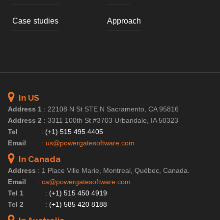
Case studies
Approach
In US
Address 1
:
22108 N St STE N Sacramento, CA 95816
Address 2
:
3311 100th St #3703 Urbandale, IA 50323
Tel
:
(+1) 515 495 4405
Email
:
us@powergatesoftware.com
In Canada
Address
:
1 Place Ville Marie, Montreal, Québec, Canada.
Email
:
ca@powergatesoftware.com
Tel 1
:
(+1) 515 450 4919
Tel 2
:
(+1) 585 420 8188