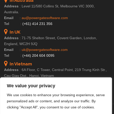
In Australia
Address
:
Level 11/580 Collins St, Melbourne VIC 3000,
Australia.
Email
:
au@powergatesoftware.com
Tel
:
(+61) 414 231 356
In UK
Address
:
71-75 Shelton Street, Covent Garden, London,
England, WC2H 9JQ
Email
:
uk@powergatesoftware.com
Tel
:
(+44) 204 604 0095
In Vietnam
Address
:
6A Floor, C Tower, Central Point, 219 Trung Kinh Str.,
Cau Giay Dist., Hanoi, Vietnam
Email
:
contact@powergatesoftware.com
We value your privacy
Tel For Business Enquiry :
(+84) 246 654 2283
Tel For HR/Admin Dept :
(+84) 246 685 0590
We use cookies to enhance your browsing experience, serve
personalized ads or content, and analyze our traffic. By
clicking "Accept All", you consent to our use of cookies.
© Copyright 2025 PowerGate Software – A