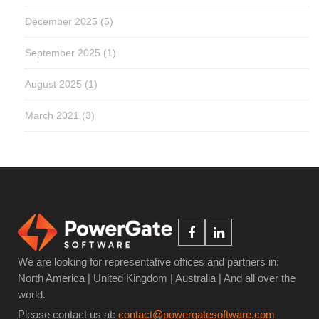
December 2025
(5)
September 2025
(1)
August 2025
(1)
March 2021
(3)
We are looking for representative offices and partners in:
North America | United Kingdom | Australia | And all over the
world.
Please contact us at:
contact@powergatesoftware.com