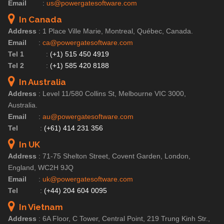
Email
:
us@powergatesoftware.com
In Canada
Address
:
1 Place Ville Marie, Montreal, Québec, Canada.
Email
:
ca@powergatesoftware.com
Tel 1
:
(+1) 515 450 4919
Tel 2
:
(+1) 585 420 8188
In Australia
Address
:
Level 11/580 Collins St, Melbourne VIC 3000,
Australia.
Email
:
au@powergatesoftware.com
Tel
:
(+61) 414 231 356
In UK
Address
:
71-75 Shelton Street, Covent Garden, London,
England, WC2H 9JQ
Email
:
uk@powergatesoftware.com
Tel
:
(+44) 204 604 0095
In Vietnam
Address
:
6A Floor, C Tower, Central Point, 219 Trung Kinh Str.,